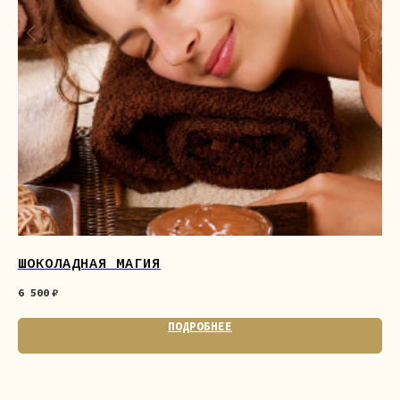
ШОКОЛАДНАЯ МАГИЯ
ЛО
6 500
₽
5 
ПОДРОБНЕЕ