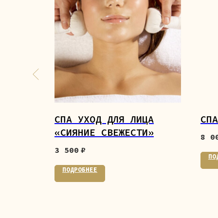
Э
СПА УХОД ДЛЯ ЛИЦА
СПА
«СИЯНИЕ СВЕЖЕСТИ»
8 0
3 500
₽
ПО
ПОДРОБНЕЕ