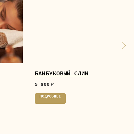
БАМБУКОВЫЙ СЛИМ
ВЕ
5 800
₽
6 5
ПОДРОБНЕЕ
ПО