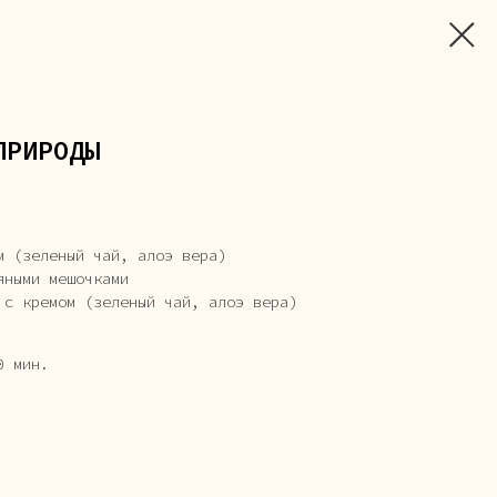
ПРИРОДЫ
м (зеленый чай, алоэ вера)
яными мешочками
 с кремом (зеленый чай, алоэ вера)
0 мин.