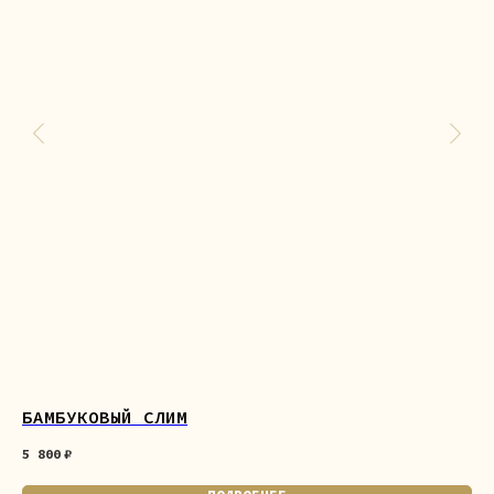
БАМБУКОВЫЙ СЛИМ
ТА
5 800
₽
6 