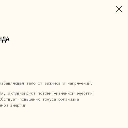
НДА
избавляющая тело от зажимов и напряжений.
ия, активизируют потоки жизненной энергии
обствует повышению тонуса организма
вной энергии